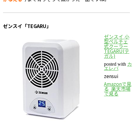
ゼンスイ「TEGARU」
ゼンスイ 小
型ペルチェ
式クーラー
TEGARU(テ
ガル)
posted with
カ
エレバ
zensui
Amazonで見
る
楽天市場
で見る