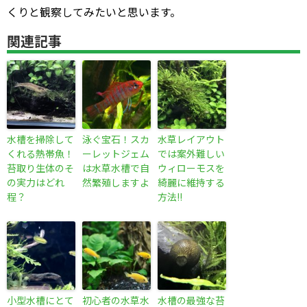
くりと観察してみたいと思います。
関連記事
水槽を掃除して
泳ぐ宝石！スカ
水草レイアウト
くれる熱帯魚！
ーレットジェム
では案外難しい
苔取り生体のそ
は水草水槽で自
ウィローモスを
の実力はどれ
然繁殖しますよ
綺麗に維持する
程？
方法!!
小型水槽にとて
初心者の水草水
水槽の最強な苔