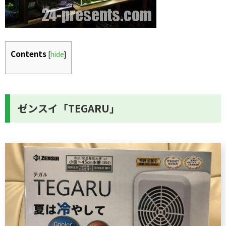
Contents
[
hide
]
ゼンスイ「TEGARU」