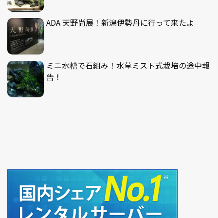
ADA 天野尚展！新潟伊勢丹に行って来たよ
ミニ水槽で石組み！水草ミスト式栽培の途中報
告！