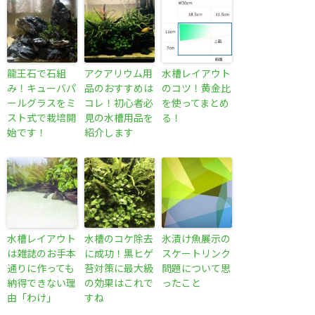
龍王石で石組
アクアリウム用
水槽レイアウト
み！キューバパ
品のおすすめは
のコツ！黄金比
ールグラスをミ
コレ！初心者必
を使ってまとめ
スト式で栽培開
見の水槽用品を
る！
始です！
紹介します
水槽レイアウト
水槽のコケ除去
氷漬け魚展示の
は雑誌のお手本
に成功！黒ヒゲ
スケートリンク
通りに作っても
苔対策に最大級
問題について思
納得できない理
の効果はこれで
ったこと
由「わけ」
すね