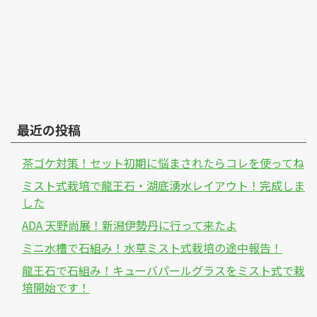
最近の投稿
茶ゴケ対策！セット初期に悩まされたらコレを使ってね
ミスト式栽培で龍王石・湖底湧水レイアウト！完成しま
した
ADA 天野尚展！新潟伊勢丹に行って来たよ
ミニ水槽で石組み！水草ミスト式栽培の途中報告！
龍王石で石組み！キューバパールグラスをミスト式で栽
培開始です！