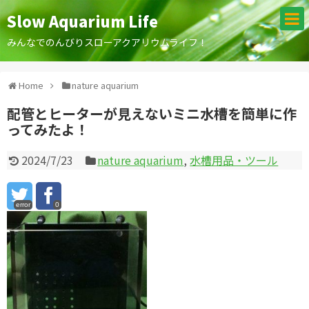
Slow Aquarium Life
みんなでのんびりスローアクアリウムライフ！
Home
nature aquarium
配管とヒーターが見えないミニ水槽を簡単に作
ってみたよ！
2024/7/23
nature aquarium
,
水槽用品・ツール
error
0