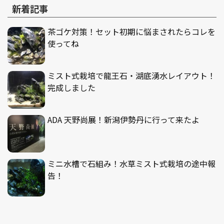
新着記事
茶ゴケ対策！セット初期に悩まされたらコレを
使ってね
ミスト式栽培で龍王石・湖底湧水レイアウト！
完成しました
ADA 天野尚展！新潟伊勢丹に行って来たよ
ミニ水槽で石組み！水草ミスト式栽培の途中報
告！